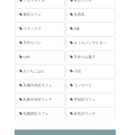
アロマオイル
帯広ランチ
東区カフェ
文房具
リラックス
0歳
手作りパン
おうちパンマスタ―
cafe
手作りお菓子
おうちごはん
小説
札幌中央区カフェ
コンサート
札幌中央区ランチ
手稲区カフェ
札幌西区カフェ
岩見沢ランチ