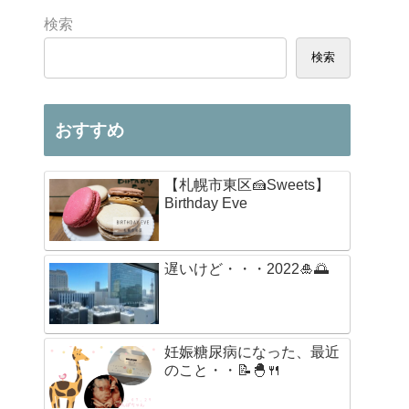
検索
検索
おすすめ
【札幌市東区🍰Sweets】
Birthday Eve
遅いけど・・・2022🎍🌅
妊娠糖尿病になった、最近
のこと・・📝🐣🍴