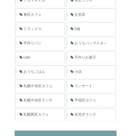
アロマオイル
帯広ランチ
東区カフェ
文房具
リラックス
0歳
手作りパン
おうちパンマスタ―
cafe
手作りお菓子
おうちごはん
小説
札幌中央区カフェ
コンサート
札幌中央区ランチ
手稲区カフェ
札幌西区カフェ
岩見沢ランチ