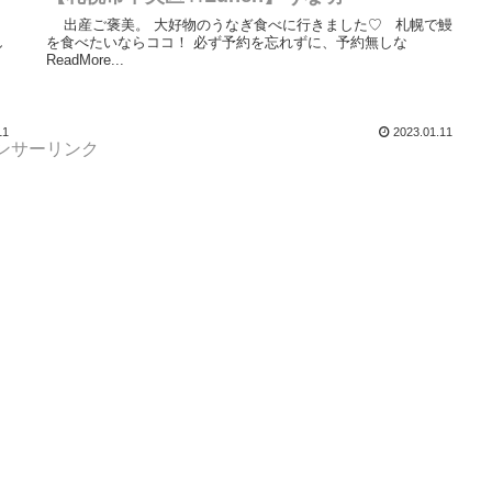
出産ご褒美。 大好物のうなぎ食べに行きました♡ 札幌で鰻
し
を食べたいならココ！ 必ず予約を忘れずに、予約無しな
ReadMore...
11
2023.01.11
ンサーリンク