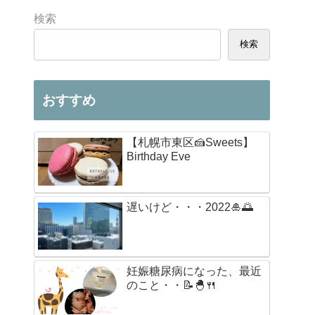
検索
検索
おすすめ
【札幌市東区🍰Sweets】
Birthday Eve
遅いけど・・・2022🎍🌅
妊娠糖尿病になった、最近
のこと・・📝🐣🍴