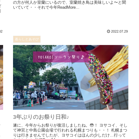
シ
の方が何人か室蘭にいるので、室蘭焼き鳥は美味しいよ〜と聞
イ
いていて・・それで今年ReadMore...
列
02
2022.07.29
暮らしとあそび
3年ぶりのお祭り日和♪
な
遂に、今年からお祭りが復活しましたね。😳！ ヨサコイ、そし
て神宮と中島公園会場で行われる札幌まつりも・・！ 札幌まつ
悪
りは行きませんでしたが、ヨサコイはほんの少しだけ…行って