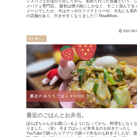
シメパフェが流行り出してから、初めて行った佐藤という、
メパフェ専門店。 最初は狸小路にしかなく、すごく混んでる
メージでしたが、今はサッポロファクトリーや、大丸にも系
の店舗があり、行きやすくなりました♡ ReadMore...
2022.08.
食と暮らし
最近のごはんとお弁当。
ぽんぽちゃんがお腹にいるようになってから、料理をしなく
りました。（笑） 今まではレシピ本見るのも好きだったし
YouTubeで調べたりアプリで調べて作るのも好きでしたが、