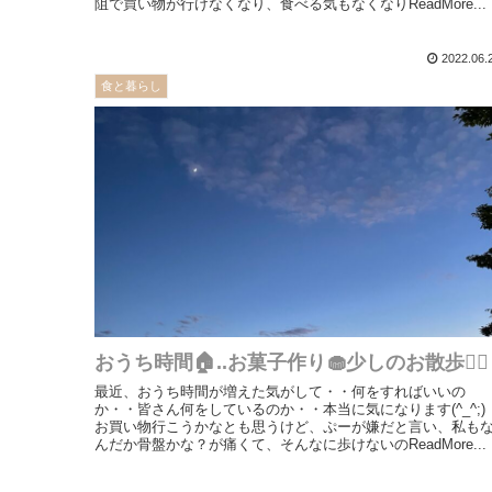
阻で買い物が行けなくなり、食べる気もなくなりReadMore...
2022.06.
食と暮らし
おうち時間🏠..お菓子作り🧁少しのお散歩🚶‍♀️
最近、おうち時間が増えた気がして・・何をすればいいの
か・・皆さん何をしているのか・・本当に気になります(^_^;)
お買い物行こうかなとも思うけど、ぷーが嫌だと言い、私も
んだか骨盤かな？が痛くて、そんなに歩けないのReadMore...