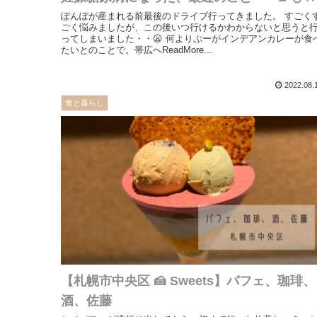
ぽんぽが産まれる前最後のドライブ行ってきました。 すごく
ごく悩みましたが、この後いつ行けるかわからないと思うと
ってしまいました・・😦 何よりぷーがインデアンカレーが食
たいとのことで。帯広へReadMore...
2022.08.
食と暮らし
【札幌市中央区 🍰 Sweets】パフェ、珈琲、
酒、佐藤