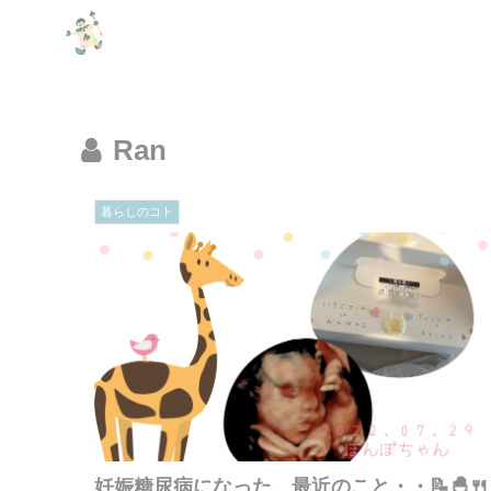
Ran
暮らしのコト
妊娠糖尿病になった、最近のこと・・📝🐣🍴