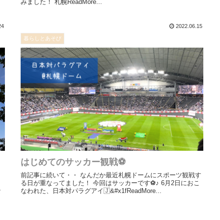
みました！ 札幌ReadMore...
24
2022.06.15
暮らしとあそび
はじめてのサッカー観戦⚽️
前記事に続いて・・ なんだか最近札幌ドームにスポーツ観戦す
る日が重なってました！ 今回はサッカーです⚽️♪ 6月2日におこ
な
なわれた、日本対パラグアイ🇯&#x1fReadMore...