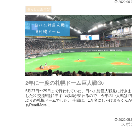
2022.06.
暮らしとあそび
2年に一度の札幌ドーム巨人戦⚾️♪
5月27日〜29日まで行われていた、日ハム対巨人戦見に行きま
した⚾️ 交流戦は1年ずつ球場が変わるので、今年の巨人戦は2
ぶりの札幌ドームでした。 今回は、1万名にしゃけまるくんが
もReadMore...
2022.05.
スポ