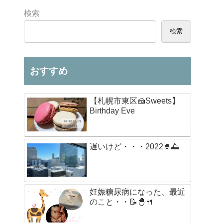
検索
検索
おすすめ
【札幌市東区🍰Sweets】
Birthday Eve
遅いけど・・・2022🎍🌅
妊娠糖尿病になった、最近
のこと・・📝🐣🍴