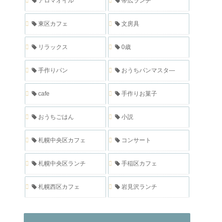
アロマオイル
帯広ランチ
東区カフェ
文房具
リラックス
0歳
手作りパン
おうちパンマスタ―
cafe
手作りお菓子
おうちごはん
小説
札幌中央区カフェ
コンサート
札幌中央区ランチ
手稲区カフェ
札幌西区カフェ
岩見沢ランチ