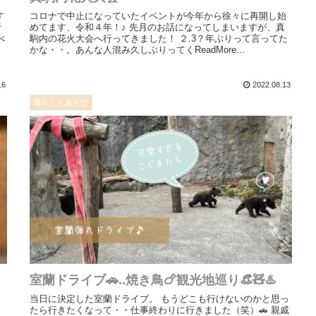
す
コロナで中止になっていたイベントが今年から徐々に再開し始
行
めてます、令和４年！♪ 先月のお話になってしまいますが、真
べ
駒内の花火大会へ行ってきました！ ２.3？年ぶりって言ってた
かな・・。あんな人混み久しぶりってくReadMore...
16
2022.08.13
暮らしとあそび
室蘭ドライブ🚗..焼き鳥🍗観光地巡り👒🧸♨️
当日に決定した室蘭ドライブ。 もうどこも行けないのかと思っ
たら行きたくなって・・仕事終わりに行きました（笑）🚗 親戚