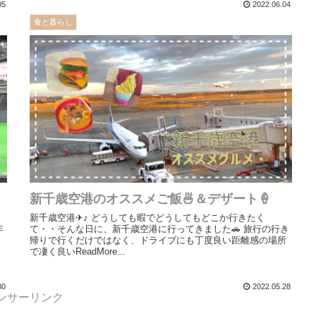
05
2022.06.04
食と暮らし
新千歳空港のオススメご飯🍜＆デザート🍦
新千歳空港✈︎♪ どうしても暇でどうしてもどこか行きたく
年
て・・そんな日に、新千歳空港に行ってきました🚗 旅行の行き
帰りで行くだけではなく、ドライブにも丁度良い距離感の場所
で凄く良いReadMore...
30
2022.05.28
ンサーリンク