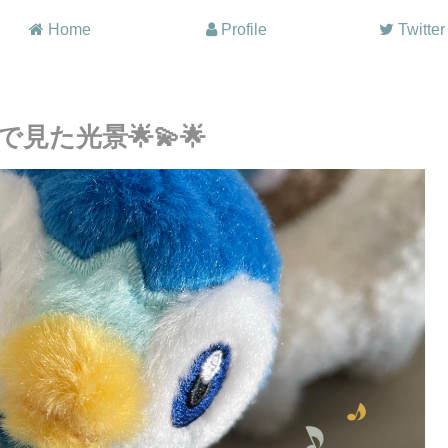
Home
Profile
Twitter
見た光景🌟💫🌟