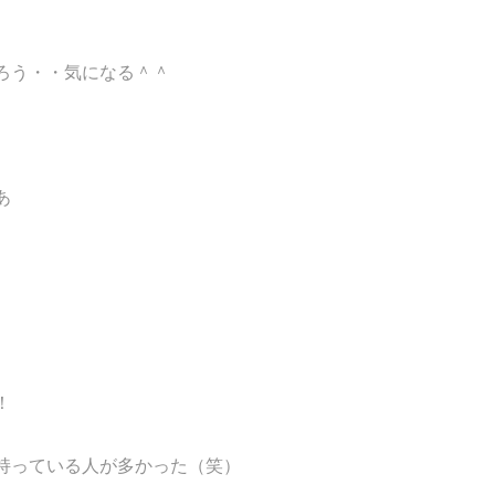
ろう・・気になる＾＾
あ
！
持っている人が多かった（笑）