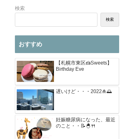
検索
検索
おすすめ
【札幌市東区🍰Sweets】
Birthday Eve
遅いけど・・・2022🎍🌅
妊娠糖尿病になった、最近
のこと・・📝🐣🍴