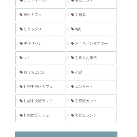
アロマオイル
帯広ランチ
東区カフェ
文房具
リラックス
0歳
手作りパン
おうちパンマスタ―
cafe
手作りお菓子
おうちごはん
小説
札幌中央区カフェ
コンサート
札幌中央区ランチ
手稲区カフェ
札幌西区カフェ
岩見沢ランチ