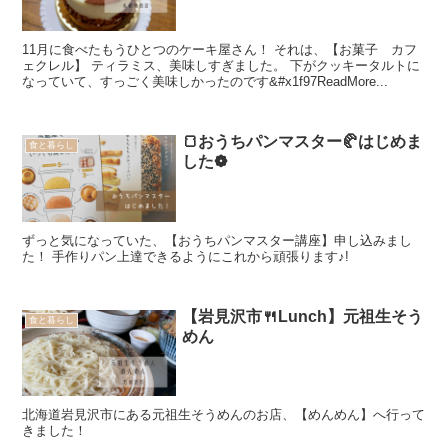
11月に食べたもうひとつのケーキ屋さん！ それは、【お菓子 カフ
ェクレル】 ティラミス、美味しすぎました。 下がクッキータルトに
なっていて、すっごく美味しかったのです&#x1f97ReadMore...
🍞おうちパンマスター🥐はじめま
食と暮らし
した❁
ずっと気になっていた、【おうちパンマスター講座】申し込みまし
た！ 手作りパン上達できるようにこれから頑張ります♪!
【岩見沢市🍴Lunch】元祖生そう
食と暮らし
めん
北海道岩見沢市にある元祖生そうめんのお店、【めんめん】へ行って
きました！