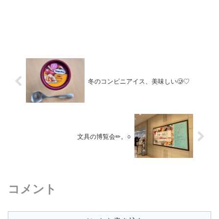
冬のコンビニアイス、美味しい🥲♡
文具の博覧会︎✏︎。○
コメント