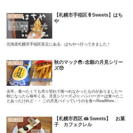
【札幌市手稲区🍦Sweets】はち
食と暮らし
や
北海道札幌市手稲区富丘にある、はちやへ行ってきました！
秋のマック🍟♪念願の月見シリー
食と暮らし
ズ🥺
去年、食べたくても売り切れで食べれなかったものがありました〜
秋になったら毎年くる、月見シリーズ🌙☆ ハンバーガーは食べたこ
とあったけれど・・ この月見パイっていうのを食べReadMore...
【札幌市西区 🍰 Sweets】 お菓
食と暮らし
子 カフェクレル