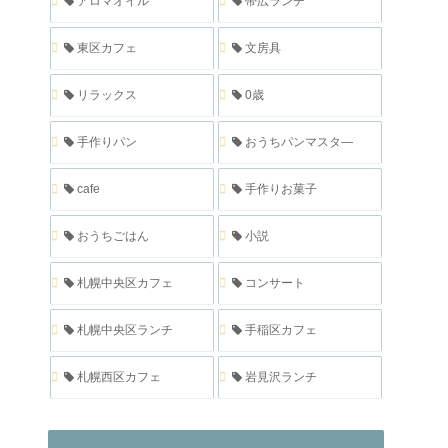
アロマオイル
帯広ランチ
東区カフェ
文房具
リラックス
0歳
手作りパン
おうちパンマスタ―
cafe
手作りお菓子
おうちごはん
小説
札幌中央区カフェ
コンサート
札幌中央区ランチ
手稲区カフェ
札幌西区カフェ
岩見沢ランチ