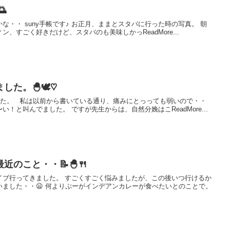

な・・ suny手帳です♪ お正月、ままとスタバに行った時の写真。 朝
、すごく好きだけど、スタバのも美味しかっReadMore...
した。🐣🕊♡
た。 私は以前から書いている通り、痛みにとっっても弱いので・・
！と叫んでました。 ですが先生からは、自然分娩はこReadMore...
のこと・・📝🐣🍴
イブ行ってきました。 すごくすごく悩みましたが、この後いつ行けるか
ました・・😦 何よりぷーがインデアンカレーが食べたいとのことで。