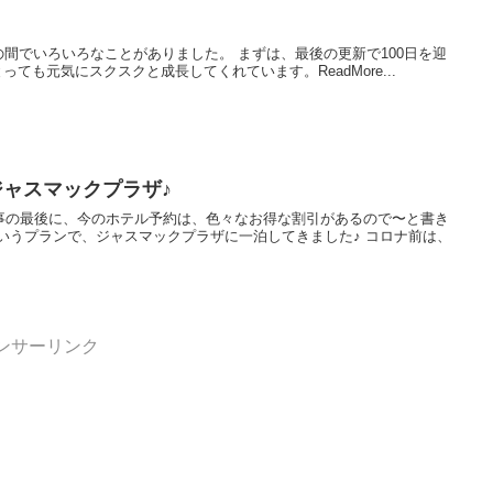
半の間でいろいろなことがありました。 まずは、最後の更新で100日を迎
っても元気にスクスクと成長してくれています。ReadMore...
️ジャスマックプラザ♪
事の最後に、今のホテル予約は、色々なお得な割引があるので〜と書き
いうプランで、ジャスマックプラザに一泊してきました♪ コロナ前は、
ンサーリンク