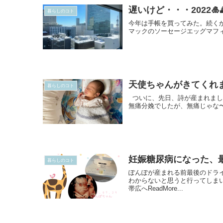
遅いけど・・・2022🎍
暮らしのコト
今年は手帳を買ってみた。続くか
マックのソーセージエッグマフィン
天使ちゃんがきてくれま
暮らしのコト
ついに、先日、詩が産まれまし
無痛分娩でしたが、無痛じゃな〜い
妊娠糖尿病になった、最近
暮らしのコト
ぽんぽが産まれる前最後のドラ
わからないと思うと行ってしまい
帯広へReadMore...