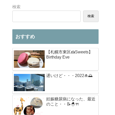
検索
検索
おすすめ
【札幌市東区🍰Sweets】
Birthday Eve
遅いけど・・・2022🎍🌅
妊娠糖尿病になった、最近
のこと・・📝🐣🍴