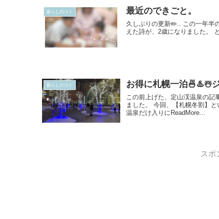
最近のできごと。
暮らしのコト
久しぶりの更新✏️.. この一年
えた詩が、2歳になりました。 と
お得に札幌一泊🍜♨️☃
暮らしのコト
この前上げた、定山渓温泉の記
ました。 今回、【札幌冬割】と
温泉だけ入りにReadMore...
スポ