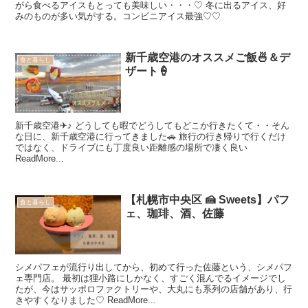
がら食べるアイスもとっても美味しい・・・♡ 冬に出るアイス、好
みのものが多い気がする。コンビニアイス最強♡♡
新千歳空港のオススメご飯🍜＆デ
食と暮らし
ザート🍦
新千歳空港✈︎♪ どうしても暇でどうしてもどこか行きたくて・・そん
な日に、新千歳空港に行ってきました🚗 旅行の行き帰りで行くだけ
ではなく、ドライブにも丁度良い距離感の場所で凄く良い
ReadMore...
【札幌市中央区 🍰 Sweets】パフ
食と暮らし
ェ、珈琲、酒、佐藤
シメパフェが流行り出してから、初めて行った佐藤という、シメパフ
ェ専門店。 最初は狸小路にしかなく、すごく混んでるイメージでし
たが、今はサッポロファクトリーや、大丸にも系列の店舗があり、行
きやすくなりました♡ ReadMore...