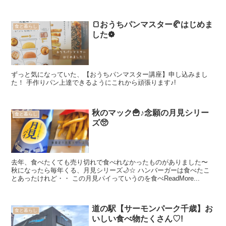
🍞おうちパンマスター🥐はじめま
食と暮らし
した❁
ずっと気になっていた、【おうちパンマスター講座】申し込みまし
た！ 手作りパン上達できるようにこれから頑張ります♪!
秋のマック🍟♪念願の月見シリー
食と暮らし
ズ🥺
去年、食べたくても売り切れで食べれなかったものがありました〜
秋になったら毎年くる、月見シリーズ🌙☆ ハンバーガーは食べたこ
とあったけれど・・ この月見パイっていうのを食べReadMore...
道の駅【サーモンパーク千歳】お
食と暮らし
いしい食べ物たくさん♡!